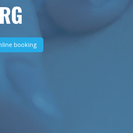
RG
nline booking